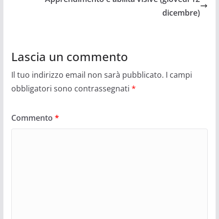
o
n
dicembre)
o
k
Lascia un commento
Il tuo indirizzo email non sarà pubblicato.
I campi
obbligatori sono contrassegnati
*
Commento
*