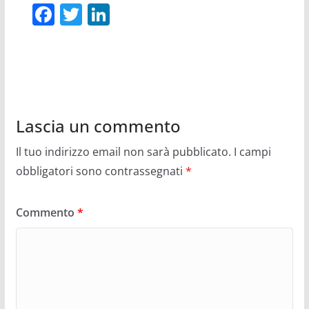
F
T
Li
a
w
n
c
itt
k
e
er
e
b
dI
o
n
Lascia un commento
o
Il tuo indirizzo email non sarà pubblicato.
I campi
k
obbligatori sono contrassegnati
*
Commento
*