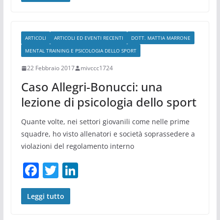
e
er
e
b
dI
ARTICOLI
ARTICOLI ED EVENTI RECENTI
DOTT. MATTIA MARRONE
o
n
MENTAL TRAINING E PSICOLOGIA DELLO SPORT
o
22 Febbraio 2017
mivccc1724
k
Caso Allegri-Bonucci: una
lezione di psicologia dello sport
Quante volte, nei settori giovanili come nelle prime
squadre, ho visto allenatori e società soprassedere a
violazioni del regolamento interno
F
T
Li
a
w
n
c
itt
k
Leggi tutto
e
er
e