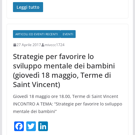
a
w
n
c
itt
k
Leggi tutto
e
er
e
b
dI
ARTICOLI ED EVENTI RECENTI
EVENTI
o
n
27 Aprile 2017
mivccc1724
o
Strategie per favorire lo
k
sviluppo mentale dei bambini
(giovedì 18 maggio, Terme di
Saint Vincent)
Giovedì 18 maggio ore 18.00, Terme di Saint Vincent
INCONTRO A TEMA: “Strategie per favorire lo sviluppo
mentale dei bambini”
F
T
Li