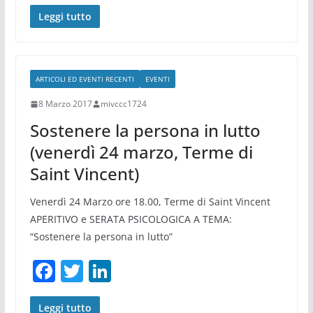
a
w
n
c
itt
k
Leggi tutto
e
er
e
b
dI
ARTICOLI ED EVENTI RECENTI
EVENTI
o
n
8 Marzo 2017
mivccc1724
o
Sostenere la persona in lutto
k
(venerdì 24 marzo, Terme di
Saint Vincent)
Venerdì 24 Marzo ore 18.00, Terme di Saint Vincent
APERITIVO e SERATA PSICOLOGICA A TEMA:
“Sostenere la persona in lutto”
F
T
Li
a
w
n
Leggi tutto