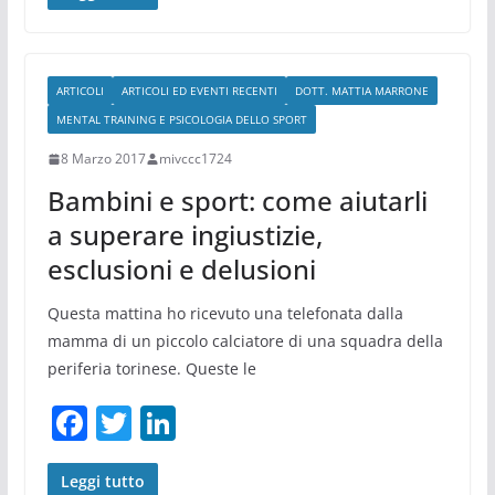
c
itt
k
e
er
e
b
dI
ARTICOLI
ARTICOLI ED EVENTI RECENTI
DOTT. MATTIA MARRONE
o
n
MENTAL TRAINING E PSICOLOGIA DELLO SPORT
o
8 Marzo 2017
mivccc1724
k
Bambini e sport: come aiutarli
a superare ingiustizie,
esclusioni e delusioni
Questa mattina ho ricevuto una telefonata dalla
mamma di un piccolo calciatore di una squadra della
periferia torinese. Queste le
F
T
Li
a
w
n
c
itt
k
Leggi tutto