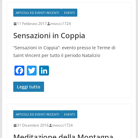
b
dI
ARTICOLI ED EVENTI RECENTI
EVENTI
o
n
11 Febbraio 2017
mivccc1724
o
Sensazioni in Coppia
k
“Sensazioni in Coppia”: evento presso le Terme di
Saint Vincent per tutto il periodo Natalizio
F
T
Li
a
w
n
c
itt
k
Leggi tutto
e
er
e
b
dI
ARTICOLI ED EVENTI RECENTI
EVENTI
o
n
31 Dicembre 2016
mivccc1724
o
Meditazione della Montagna