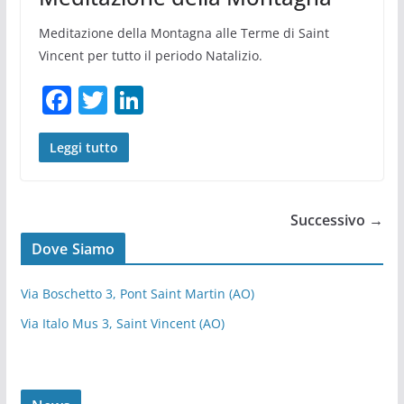
k
Meditazione della Montagna alle Terme di Saint
Vincent per tutto il periodo Natalizio.
F
T
Li
a
w
n
c
itt
k
Leggi tutto
e
er
e
b
dI
Successivo →
o
n
Dove Siamo
o
k
Via Boschetto 3, Pont Saint Martin (AO)
Via Italo Mus 3, Saint Vincent (AO)