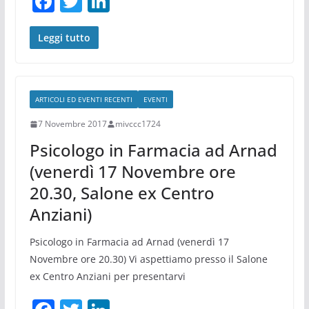
F
T
Li
a
w
n
c
itt
k
Leggi tutto
e
er
e
b
dI
ARTICOLI ED EVENTI RECENTI
EVENTI
o
n
7 Novembre 2017
mivccc1724
o
Psicologo in Farmacia ad Arnad
k
(venerdì 17 Novembre ore
20.30, Salone ex Centro
Anziani)
Psicologo in Farmacia ad Arnad (venerdì 17
Novembre ore 20.30) Vi aspettiamo presso il Salone
ex Centro Anziani per presentarvi