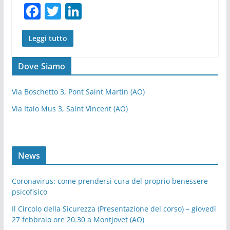
F
T
Li
a
w
n
c
itt
k
Leggi tutto
e
er
e
Dove Siamo
b
dI
o
n
Via Boschetto 3, Pont Saint Martin (AO)
o
Via Italo Mus 3, Saint Vincent (AO)
k
News
Coronavirus: come prendersi cura del proprio benessere
psicofisico
Il Circolo della Sicurezza (Presentazione del corso) – giovedì
27 febbraio ore 20.30 a Montjovet (AO)