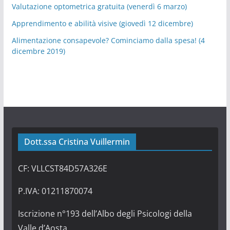
Valutazione optometrica gratuita (venerdì 6 marzo)
Apprendimento e abilità visive (giovedì 12 dicembre)
Alimentazione consapevole? Cominciamo dalla spesa! (4
dicembre 2019)
Dott.ssa Cristina Vuillermin
CF: VLLCST84D57A326E
P.IVA: 01211870074
Iscrizione n°193 dell’Albo degli Psicologi della
Valle d’Aosta