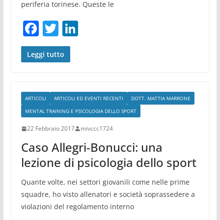
periferia torinese. Queste le
F
T
Li
a
w
n
c
itt
k
Leggi tutto
e
er
e
b
dI
ARTICOLI
ARTICOLI ED EVENTI RECENTI
DOTT. MATTIA MARRONE
o
n
MENTAL TRAINING E PSICOLOGIA DELLO SPORT
o
22 Febbraio 2017
mivccc1724
k
Caso Allegri-Bonucci: una
lezione di psicologia dello sport
Quante volte, nei settori giovanili come nelle prime
squadre, ho visto allenatori e società soprassedere a
violazioni del regolamento interno