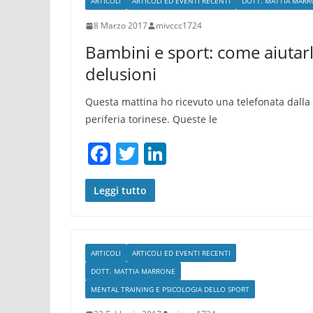
ARTICOLI
ARTICOLI ED EVENTI RECENTI
DOTT. MATTIA MAR
8 Marzo 2017
mivccc1724
Bambini e sport: come aiutarli
delusioni
Questa mattina ho ricevuto una telefonata dalla
periferia torinese. Queste le
F
T
Li
a
w
n
c
itt
k
Leggi tutto
e
er
e
b
dI
ARTICOLI
ARTICOLI ED EVENTI RECENTI
o
n
DOTT. MATTIA MARRONE
o
MENTAL TRAINING E PSICOLOGIA DELLO SPORT
k