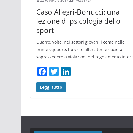
22 Febbraio 2017
mivccc1724
Caso Allegri-Bonucci: una
lezione di psicologia dello
sport
Quante volte, nei settori giovanili come nelle
prime squadre, ho visto allenatori e società
soprassedere a violazioni del regolamento inter
F
T
Li
a
w
n
c
itt
k
Leggi tutto
e
er
e
b
dI
o
n
o